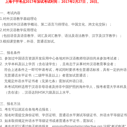
上海子宇考点2017年加试考试时间： 2017年2月27日， 28日。
一、考试内容
1.对外汉语教学基础理论
（包括对外汉语教学概论、第二语言习得理论、中国文化、跨文化交际）；
2.对外汉语教学应用理论
（包括语音及语音教学、词汇及词汇教学、语法及语法教学、汉字及汉字教学）；
3.模拟课堂教学，外语、普通话加试。
二、报名条件
1. 参加过中国语言资源开发应用中心各地对外汉语教师培训但尚未参加考试者；
2. 大学本科及以上学历（含在读学生），且有志于从事对外汉语教育事业者；
符合上述条件之一即可申请考试，考试同时要求考生普通话标准，具有一定的外
无普通话水平证书（二级甲等及以上）者需加试普通话；
无规定外语水平证书者（见第七条）需加试外语口语。
本考试同样适用于汉语非母语者及持非中国护照的海外华人，报考者需大学本科
（含在读），汉语达到HSK六级及以上水平。
三、报名方法
1. 考生可以就近在各地考点报名；
2. 报名时需提交身份证明、学历证明、普通话水平测试等级证书、外语水平等级证
3. 如未取得规定外语水平等级证书或者普通水平证书，需加试；
4. 考生也可以通过电子邮件报名，
enquiry@mandarincollective.org
注明“考试申请”